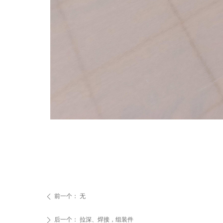
前一个：
无
ꄴ
后一个：
拉深、焊接，组装件
ꄲ